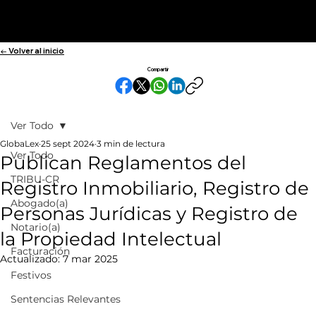
← Volver al inicio
Compartir
Ver Todo
GlobaLex
25 sept 2024
3 min de lectura
Ver Todo
Publican Reglamentos del
TRIBU-CR
Registro Inmobiliario, Registro de
Abogado(a)
Personas Jurídicas y Registro de
Notario(a)
la Propiedad Intelectual
Facturación
Actualizado:
7 mar 2025
Festivos
Sentencias Relevantes