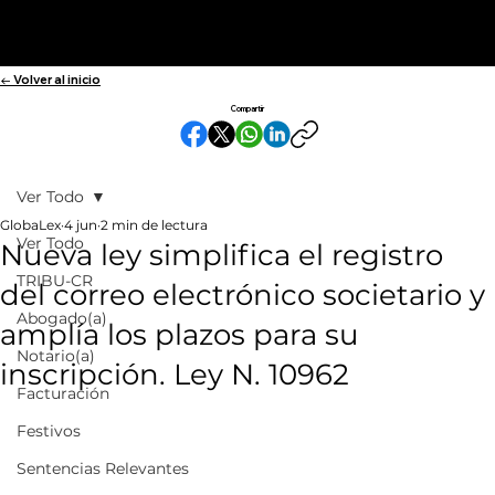
← Volver al inicio
Compartir
Ver Todo
GlobaLex
4 jun
2 min de lectura
Ver Todo
Nueva ley simplifica el registro
TRIBU-CR
del correo electrónico societario y
Abogado(a)
amplía los plazos para su
Notario(a)
inscripción. Ley N. 10962
Facturación
Festivos
Sentencias Relevantes