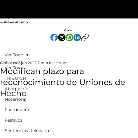
← Volver al inicio
Compartir
Ver Todo
GlobaLex
2 jun 2022
2 min de lectura
Ver Todo
Modifican plazo para
TRIBU-CR
reconocimiento de Uniones de
Abogado(a)
Hecho
Notario(a)
Facturación
Festivos
Sentencias Relevantes