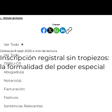
← Volver al inicio
Compartir
Ver Todo
GlobaLex
8 sept 2025
4 min de lectura
Ver Todo
Inscripción registral sin tropiezos:
TRIBU-CR
la formalidad del poder especial
Abogado(a)
Notario(a)
Facturación
Festivos
Sentencias Relevantes