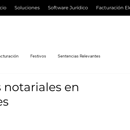
icio
Soluciones
Software Jurídico
Facturación El
acturación
Festivos
Sentencias Relevantes
 notariales en
es