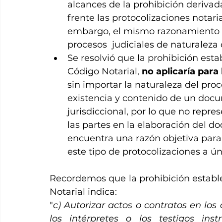
alcances de la prohibición derivada 
frente las protocolizaciones notaria
embargo, el mismo razonamiento ap
procesos  judiciales de naturaleza d
Se resolvió que la prohibición estab
Código Notarial,
 no aplicaría para
sin importar la naturaleza del proce
existencia y contenido de un doc
jurisdiccional, por lo que no repre
las partes en la elaboración del d
encuentra una razón objetiva para res
este tipo de protocolizaciones a ú
Recordemos que la prohibición estableci
Notarial indica:
"
c) Autorizar actos o contratos en los 
los intérpretes o los testigos ins