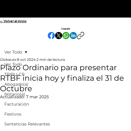
← Volver al inicio
Compartir
Ver Todo
GlobaLex
8 oct 2024
2 min de lectura
Ver Todo
Plazo Ordinario para presentar
TRIBU-CR
RTBF inicia hoy y finaliza el 31 de
Abogado(a)
Octubre
Notario(a)
Actualizado:
7 mar 2025
Facturación
Festivos
Sentencias Relevantes