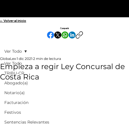
← Volver al inicio
Compartir
Ver Todo
GlobaLex
1 dic 2021
2 min de lectura
Ver Todo
Empieza a regir Ley Concursal de
TRIBU-CR
Costa Rica
Abogado(a)
Notario(a)
Facturación
Festivos
Sentencias Relevantes