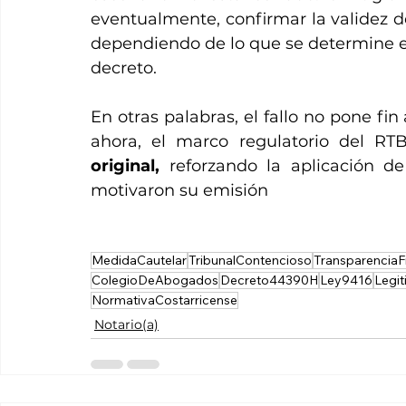
eventualmente, confirmar la validez de 
dependiendo de lo que se determine en 
decreto.
En otras palabras, el fallo no pone fin 
ahora, el marco regulatorio del R
original, 
reforzando la aplicación de 
motivaron su emisión
MedidaCautelar
TribunalContencioso
TransparenciaF
ColegioDeAbogados
Decreto44390H
Ley9416
Legi
NormativaCostarricense
Notario(a)