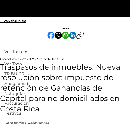
← Volver al inicio
Compartir
Ver Todo
GlobaLex
8 oct 2025
2 min de lectura
Ver Todo
Traspasos de inmuebles: Nueva
TRIBU-CR
resolución sobre impuesto de
Abogado(a)
retención de Ganancias de
Notario(a)
Capital para no domiciliados en
Facturación
Costa Rica
Festivos
Sentencias Relevantes