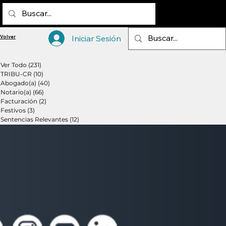
Iniciar Sesión
Volver
Volver
Ver Todo
(231)
231 entradas
TRIBU-CR
(10)
10 entradas
Abogado(a)
(40)
40 entradas
Notario(a)
(66)
66 entradas
Facturación
(2)
2 entradas
Festivos
(3)
3 entradas
Sentencias Relevantes
(12)
12 entradas