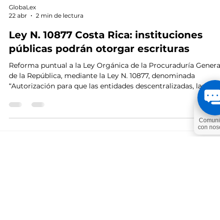
GlobaLex
22 abr
2 min de lectura
Ley N. 10877 Costa Rica: instituciones
públicas podrán otorgar escrituras
Reforma puntual a la Ley Orgánica de la Procuraduría Genera
de la República, mediante la Ley N. 10877, denominada
“Autorización para que las entidades descentralizadas, las
municipalidades y las empresas estatales puedan otorgar
escrituras en forma facultativa”, publicada en el Alcance N. 39
La Gaceta N. 71 del 20 de abril de 2026. Esta ley entra a regir a
partir del día de su publicación.
Iniciar Sesión
Volver