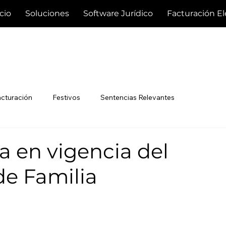
icio
Soluciones
Software Jurídico
Facturación El
acturación
Festivos
Sentencias Relevantes
a en vigencia del
de Familia