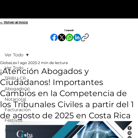
← Volver al inicio
Compartir
Ver Todo
GlobaLex
1 ago 2025
2 min de lectura
Ver Todo
¡Atención Abogados y
TRIBU-CR
Ciudadanos! Importantes
Abogado(a)
Cambios en la Competencia de
Notario(a)
los Tribunales Civiles a partir del 1
Facturación
de agosto de 2025 en Costa Rica
Festivos
Sentencias Relevantes