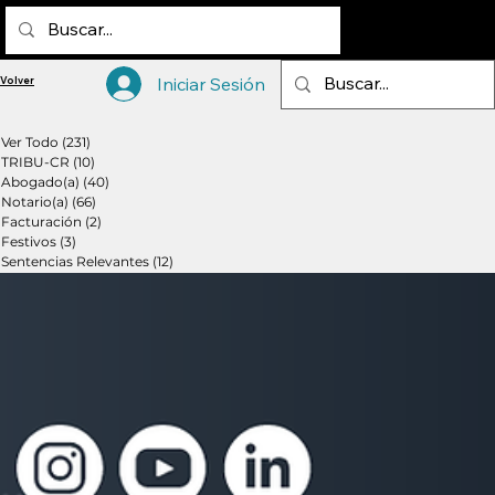
Iniciar Sesión
Volver
Volver
Ver Todo
(231)
231 entradas
TRIBU-CR
(10)
10 entradas
Abogado(a)
(40)
40 entradas
Notario(a)
(66)
66 entradas
Facturación
(2)
2 entradas
Festivos
(3)
3 entradas
Sentencias Relevantes
(12)
12 entradas