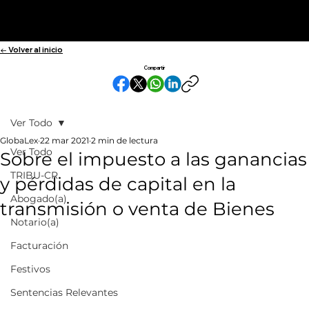
← Volver al inicio
Compartir
Ver Todo
GlobaLex
22 mar 2021
2 min de lectura
Ver Todo
Sobre el impuesto a las ganancias
TRIBU-CR
y pérdidas de capital en la
Abogado(a)
transmisión o venta de Bienes
Notario(a)
Facturación
Festivos
Sentencias Relevantes