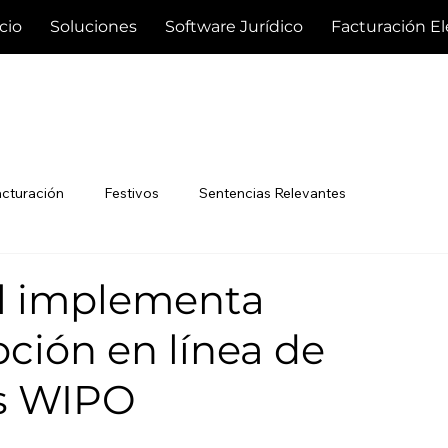
icio
Soluciones
Software Jurídico
Facturación El
acturación
Festivos
Sentencias Relevantes
al implementa
ción en línea de
os WIPO