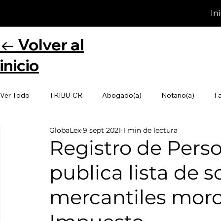
In
← Volver al
inicio
Ver Todo
TRIBU-CR
Abogado(a)
Notario(a)
F
GlobaLex
9 sept 2021
1 min de lectura
Registro de Perso
publica lista de 
mercantiles moro