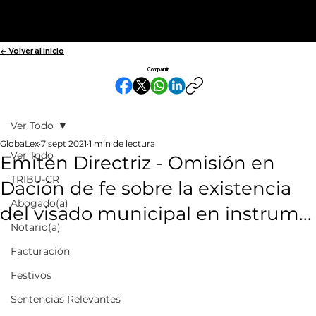
← Volver al inicio
Compartir
Ver Todo
GlobaLex
7 sept 2021
1 min de lectura
Ver Todo
Emiten Directriz - Omisión en
TRIBU-CR
Dación de fe sobre la existencia
Abogado(a)
del visado municipal en instrum...
Notario(a)
Facturación
Festivos
Sentencias Relevantes